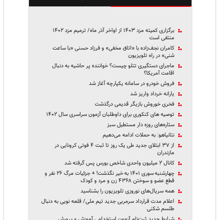
برگزاری کمیته مزد ۱۴۰۳ از اواخر آذر ماه/ ترمیم مزد ۱۴۰۲
منتفی است
کامران نجف‌زاده با «اتاق مخفی» و فرزاد حسنی «با ساعت
شنی» در راه تلویزیون
ماجرای دستگیری تتلو چیست؟ خواننده پر حاشیه به دنبال
اقامت آمریکا؟
فروش خودرو در سامانه یکپارچه آغاز شد
یارانه خرداد واریز شد
فخری خوروش بازیگر قدیمی درگذشت
توصیه های کنکوری برای داوطلبان آزمون سراسری سال ۱۴۰۲
ستاره‌های روزه دار مستطیل سبز
نتانیاهو: به حملات ادامه می‌دهیم
از ۳۷ ابتلای جدید طی یک روز تا ثبت ۴ فوتی کرونایی در
مازندران
کانال ۲ میلیون واحدی شاخص بورس پس گرفته شد
چهارشنبه سوری ۱۴۰۱ به خیر نگذشت! + جزئیات مرگ ۲۶ نفر و
قطع عضو و سوختن ۴۳۶۸ زن و مرد و کودک
همه سریال‌های نوروزی تلویزیون را بشناسید
اعلام مدت قرارداد سرمربی جدید تیم ملی/ قلعه نویی به دنبال
طلسم شکنی
شرایط جدید ثبت‌نام آزمون استخدامی آموزش و پرورش