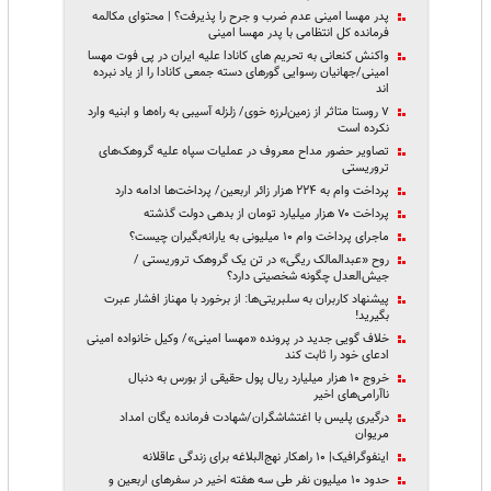
پدر مهسا امینی عدم ضرب و جرح را پذیرفت؟ | محتوای مکالمه
فرمانده کل انتظامی با پدر مهسا امینی
واکنش کنعانی به تحریم های کانادا علیه ایران در پی فوت مهسا
امینی/جهانیان رسوایی گورهای دسته‌ جمعی کانادا را از یاد نبرده‌
اند
۷ روستا متاثر از زمین‌لرزه خوی/ زلزله آسیبی به راه‌ها و ابنیه وارد
نکرده است
تصاویر حضور مداح معروف در عملیات سپاه علیه گروهک‌های
تروریستی
پرداخت وام به ۲۲۴ هزار زائر اربعین/ پرداخت‌ها ادامه دارد
پرداخت ۷۰ هزار میلیارد تومان از بدهی دولت گذشته
ماجرای پرداخت وام ۱۰ میلیونی به یارانه‌بگیران چیست؟
روح «عبدالمالک ریگی» در تن یک گروهک تروریستی /
جیش‌العدل چگونه شخصیتی دارد؟
پیشنهاد کاربران به سلبریتی‌ها: از برخورد با مهناز افشار عبرت
بگیرید!
خلاف گویی جدید در پرونده «مهسا امینی»/ وکیل خانواده امینی
ادعای خود را ثابت کند
خروج ۱۰ هزار میلیارد ریال پول حقیقی‌‌ از بورس به دنبال
ناآرامی‌های اخیر‌
درگیری پلیس با اغتشاشگران/شهادت فرمانده یگان امداد
مریوان
اینفوگرافیک| ۱۰ راهکار نهج‌البلاغه برای زندگی عاقلانه
حدود ۱۰ میلیون نفر طی سه هفته اخیر در سفرهای اربعین و