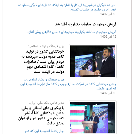
نماینده کارگران در شورای‌عالی کار با اشاره به اینکه تشکل‌های کارگری نماینده
خود را برای حضور در جلسات کمیته...
13 آذر 1402
فروش خودرو در سامانه یکپارچه آغاز شد
فروش خودرو در سامانه یکپارچه خودروهای داخلی دقایقی پیش آغاز...
12 آذر 1402
وزیر فرهنگ و ارشاد اسلامی:
خودکفایی کشور در تولید
کاغذ هدیه دولت سیزدهم به
مردم ایران است / صادرات
کاغذ؛ گام اقتصادی مهم
دولت در آینده است
وزریر فرهنگ و ارشاد اسلامی در
جشن خودکفایی کاغذ در شرکت صنایع چوب و کاغذ مازندران با اشاره به این
که امروز فقط...
10 آذر 1402
مدیر عامل بانک ملی ایران:
با پیگیری های استانی و ملی،
جشن خودکفایی کاغذ نشر
کتب درسی کشور در مازندران
تحقق یافت
نجار زاده با اشاره به این که هم