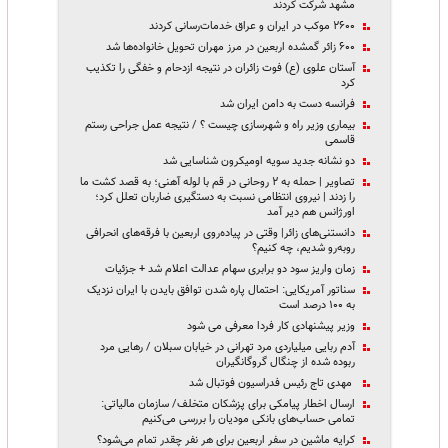
مشهد شرکت کردند
۲۶۰۰ موکب در ایران و عراق خدمات‌رسانی کردند
۶۰۰ زائر گمشده اربعین در مرز مهران تحویل خانواده‌ها شد
آستان علوی (ع) فوت زائران در نتیجه ازدحام و خفگی را تکذیب
کرد
فرانسه دست به دامن ایران شد
بیماری وزیر راه و شهرسازی چیست ؟ / نتیجه عمل جراحی رستم
قاسمی
دو نشانه جدید سویه اومیکرون شناسایی شد
تصاویر | حمله به ۲ روحانی در قم با لوله آهنی؛ به قصد کشت ما
را زدند | نیروی انتظامی نسبت به دستگیری ضاربان تعلل کرد؛
اورژانس هم دیر آمد
دانستنی‌های زائر| وقتی در پیاده‌روی اربعین با فرقه‌های انحرافی
روبه‌رو شدیم، چه کنیم؟
زمان واریز سود دو برابری سهام عدالت اعلام شد + جزئیات
سناتور آمریکایی: احتمال پاره شدن توافق بایدن با ایران نزدیک
به ۱۰۰ درصد است
وزیر پیشنهادی کار فردا معرفی می شود
آدم ربایی میلیاردی مرد تهرانی در خیابان سبلان / رهایی مرد
ربوده شده از چنگال گروگانگیران
مهدی تاج رئیس فدراسیون فوتبال شد
ارسال اخطار پیامکی برای پزشکان متخلف/ سازمان مالیاتی:
تمامی حساب‌های بانکی مودیان را بررسی می‌کنیم
کرایه ماشین در سفر اربعین برای هر نفر چقدر تمام می‌شود؟