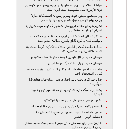
سرلشکر سلامی: آرزوی دشمنان را در این سرزمین دفن خواهیم
کرد/ «آرتین» نماد مظلومیت ملت ایران است
پدر سیدعلی سیدی: فوت پسرم ربطی به اغتشاشات ندارد/
جواب پیام‌ انجمن حقوق بشر و رادیو فردا را ندادم
تشییع شهدای حادثه تروریستی شاهچراغ/ قیام مردم شیراز به
احترام شهدای حرم+عکس
دستگیرشدگان اغتشاشات از این به بعد تا زمان محاکمه آزاد
نخواهند شد/ برخورد قاطع پلیس، مطالبه مردم است
مطالبه جامعه ثبات و آرامش است/ متفکرآزاد: فراجا نسبت به
اتمام غائله پیش‌آمده تسریع کند
خبرهای جدید از قتل ناپدری توسط دختر ۲۸ ساله مشهدی
خبرهای جدید در باره علت مرگ مهسا امینی
جلسه سه افسر اطلاعاتی آمریکا در کردستان عراق چند هفته
قبل از آشوب‌های اخیر
چرا برخی افراد تحت تأثیر اخبار دروغین رسانه‌های معاند قرار
می‌گیرند؟
پشت پرده مرگ «نیکا شاکرمی» در محله امیراکرم چه بود؟
+جزئیات
عکس عروسی دختر علی دایی همه را شوکه کرد!
گریه های گوهر خیراندیش برای پسر نسرین مقانلو + عکس
تصویر متفاوت از رییس جمهور در جمع دانشجویان دختر
دانشگاه الزهرا + عکس
بدترین خبر برای تیم ملی و کی روش | مصدومیت شدید سردار
آزمون قبل از جام جهانی