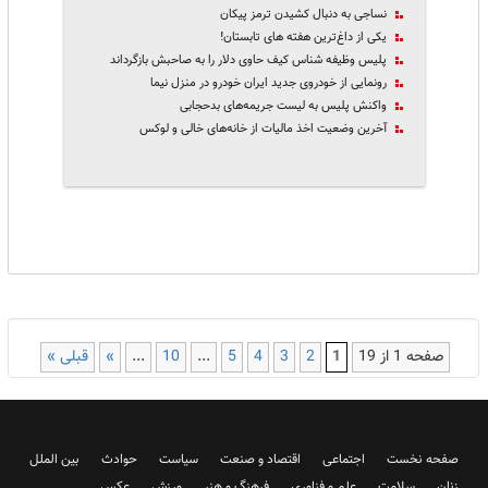
نساجی به دنبال کشیدن ترمز پیکان
یکی از داغ‌ترین هفته های تابستان!
پلیس وظیفه شناس کیف حاوی دلار را به صاحبش بازگرداند
رونمایی از خودروی جدید ایران خودرو در منزل نیما
واکنش پلیس به لیست جریمه‌های ‌بدحجابی
آخرین وضعیت اخذ مالیات از خانه‌های خالی و لوکس
صفحه 1 از 19
1
2
3
4
5
...
10
...
»
قبلی »
صفحه نخست
اجتماعی
اقتصاد و صنعت
سیاست
حوادث
بین الملل
زنان
سلامت
علم و فناوری
فرهنگ و هنر
ورزش
عکس