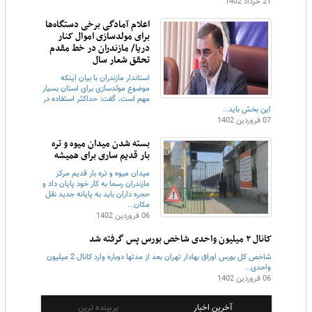
21 خرداد 1402
اعلام آمادگی برخی دستگاه‌ها
برای مولدسازی اموال کنار
دریا/ مازندران در خط مقدم
تحقق شعار سال
استاندار مازندران با بیان اینکه
موضوع مولدسازی برای استان بسیار
مهم است، گفت: حداکثر استفاده در
این بخش باید...
07 فروردین 1402
بسته شدن میدان میوه و تره
بار قدیم ساری برای همیشه
میدان میوه و تره بار قدیم مرکز
مازندران رسما به کار خود پایان داد و
حجره داران باید به پایانه جدید نقل
مکان...
06 فروردین 1402
کانال ۲ میلیون واحدی شاخص بورس پس گرفته شد
شاخص کل بورس اوراق بهادار تهران بعد از مدتها دوباره وارد کانال 2 میلیون
واحدی...
06 فروردین 1402
آخرین اخبار
پربینده ترین