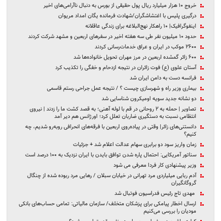
خروج ۱۰ هزار میلیارد ریال پول حقیقی‌‌ از بورس به دنبال ناآرامی‌های اخیر‌
درگیری پلیس با اغتشاشگران/شهادت فرمانده یگان امداد مریوان
اینفوگرافیک| ۱۰ راهکار نهج‌البلاغه برای زندگی عاقلانه
حدود ۱۰ میلیون نفر طی سه هفته اخیر در سفرهای اربعین و مشهد شرکت کردند
۲۶۰۰ موکب در ایران و عراق خدمات‌رسانی کردند
۶۰۰ زائر گمشده اربعین در مرز مهران تحویل خانواده‌ها شد
آستان علوی (ع) فوت زائران در نتیجه ازدحام و خفگی را تکذیب کرد
فرانسه دست به دامن ایران شد
بیماری وزیر راه و شهرسازی چیست ؟ / نتیجه عمل جراحی رستم قاسمی
دو نشانه جدید سویه اومیکرون شناسایی شد
تصاویر | حمله به ۲ روحانی در قم با لوله آهنی؛ به قصد کشت ما را زدند | نیروی
انتظامی نسبت به دستگیری ضاربان تعلل کرد؛ اورژانس هم دیر آمد
دانستنی‌های زائر| وقتی در پیاده‌روی اربعین با فرقه‌های انحرافی روبه‌رو شدیم، چه
کنیم؟
زمان واریز سود دو برابری سهام عدالت اعلام شد + جزئیات
سناتور آمریکایی: احتمال پاره شدن توافق بایدن با ایران نزدیک به ۱۰۰ درصد است
وزیر پیشنهادی کار فردا معرفی می شود
آدم ربایی میلیاردی مرد تهرانی در خیابان سبلان / رهایی مرد ربوده شده از چنگال
گروگانگیران
مهدی تاج رئیس فدراسیون فوتبال شد
ارسال اخطار پیامکی برای پزشکان متخلف/ سازمان مالیاتی: تمامی حساب‌های بانکی
مودیان را بررسی می‌کنیم