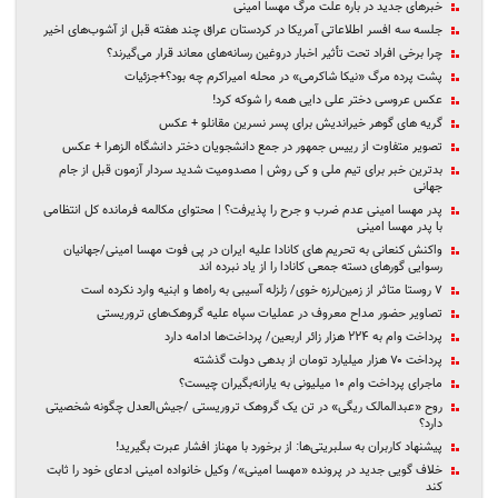
خبرهای جدید در باره علت مرگ مهسا امینی
جلسه سه افسر اطلاعاتی آمریکا در کردستان عراق چند هفته قبل از آشوب‌های اخیر
چرا برخی افراد تحت تأثیر اخبار دروغین رسانه‌های معاند قرار می‌گیرند؟
پشت پرده مرگ «نیکا شاکرمی» در محله امیراکرم چه بود؟+جزئیات
عکس عروسی دختر علی دایی همه را شوکه کرد!
گریه های گوهر خیراندیش برای پسر نسرین مقانلو + عکس
تصویر متفاوت از رییس جمهور در جمع دانشجویان دختر دانشگاه الزهرا + عکس
بدترین خبر برای تیم ملی و کی روش | مصدومیت شدید سردار آزمون قبل از جام
جهانی
پدر مهسا امینی عدم ضرب و جرح را پذیرفت؟ | محتوای مکالمه فرمانده کل انتظامی
با پدر مهسا امینی
واکنش کنعانی به تحریم های کانادا علیه ایران در پی فوت مهسا امینی/جهانیان
رسوایی گورهای دسته‌ جمعی کانادا را از یاد نبرده‌ اند
۷ روستا متاثر از زمین‌لرزه خوی/ زلزله آسیبی به راه‌ها و ابنیه وارد نکرده است
تصاویر حضور مداح معروف در عملیات سپاه علیه گروهک‌های تروریستی
پرداخت وام به ۲۲۴ هزار زائر اربعین/ پرداخت‌ها ادامه دارد
پرداخت ۷۰ هزار میلیارد تومان از بدهی دولت گذشته
ماجرای پرداخت وام ۱۰ میلیونی به یارانه‌بگیران چیست؟
روح «عبدالمالک ریگی» در تن یک گروهک تروریستی /جیش‌العدل چگونه شخصیتی
دارد؟
پیشنهاد کاربران به سلبریتی‌ها: از برخورد با مهناز افشار عبرت بگیرید!
خلاف گویی جدید در پرونده «مهسا امینی»/ وکیل خانواده امینی ادعای خود را ثابت
کند