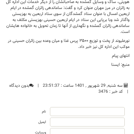
هویتی، ساک و وسایل گمشده به صاحبانشان را از دیگر خدمات این اداره کل
به زائران در مرز مهران عنوان کرد و گفت: ساماندهی زائران گمشده در ایام
اربعین امسال با عنوان ستاد گمشدگان از سوی ستاد اربعین به بهزیستی
واگذار شد وبا برپایی این ستاد در ایام اربعین حسینی بهزیستی مکلف به
ساماندهی زائران گمشده و نگهداری از آنها تا زمان تحویل به خانواده هایشان
است.
نورعلیوند از پخت و توزیع ۳۵۰۰ پرس غذا و میان وعده بین زائران حسینی در
موکب این اداره کل نیز خبر داد.
انتهای پیام
منبع: ایسنا
سه شنبه, 29 شهریور , 1401 ساعت : 23:51:37
|
بدون دیدگاه
|
کد خبر : 3476
نام
ایمیل
وبسایت