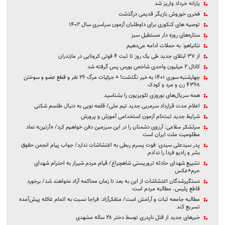
یارانه خرداد واریز شد
فخری خوروش بازیگر قدیمی درگذشت
توصیه های کنکوری برای داوطلبان آزمون سراسری سال ۱۴۰۲
ستاره‌های روزه دار مستطیل سبز
نتانیاهو: به حملات ادامه می‌دهیم
از ۳۷ ابتلای جدید طی یک روز تا ثبت ۴ فوتی کرونایی در مازندران
کانال ۲ میلیون واحدی شاخص بورس پس گرفته شد
چهارشنبه سوری ۱۴۰۱ به خیر نگذشت! + جزئیات مرگ ۲۶ نفر و قطع عضو و سوختن
۴۳۶۸ زن و مرد و کودک
همه سریال‌های نوروزی تلویزیون را بشناسید
اعلام مدت قرارداد سرمربی جدید تیم ملی/ قلعه نویی به دنبال طلسم شکنی
شرایط جدید ثبت‌نام آزمون استخدامی آموزش و پرورش
سرلشکر سلامی: آرزوی دشمنان را در این سرزمین دفن خواهیم کرد/ «آرتین» نماد
مظلومیت ملت ایران است
پدر سیدعلی سیدی: فوت پسرم ربطی به اغتشاشات ندارد/ جواب پیام‌ انجمن حقوق
بشر و رادیو فردا را ندادم
تشییع شهدای حادثه تروریستی شاهچراغ/ قیام مردم شیراز به احترام شهدای
حرم+عکس
دستگیرشدگان اغتشاشات از این به بعد تا زمان محاکمه آزاد نخواهند شد/ برخورد
قاطع پلیس، مطالبه مردم است
مطالبه جامعه ثبات و آرامش است/ متفکرآزاد: فراجا نسبت به اتمام غائله پیش‌آمده
تسریع کند
خبرهای جدید از قتل ناپدری توسط دختر ۲۸ ساله مشهدی