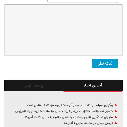
آخرین اخبار
پربینده ترین
برگزاری کمیته مزد ۱۴۰۳ از اواخر آذر ماه/ ترمیم مزد ۱۴۰۲ منتفی است
کامران نجف‌زاده با «اتاق مخفی» و فرزاد حسنی «با ساعت شنی» در راه تلویزیون
ماجرای دستگیری تتلو چیست؟ خواننده پر حاشیه به دنبال اقامت آمریکا؟
فروش خودرو در سامانه یکپارچه آغاز شد