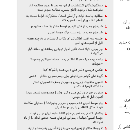
دستگیرشدگان اغتشاشات از این به بعد تا زمان محاکمه آزاد
نخواهند شد/ برخورد قاطع پلیس، مطالبه مردم است
مطالبه جامعه ثبات و آرامش است/ متفکرآزاد: فراجا نسبت به
اتمام غائله پیش‌آمده تسریع کند
 آن
خبرهای جدید از قتل ناپدری توسط دختر ۲۸ ساله مشهدی
له
خبرهای جدید در باره علت مرگ مهسا امینی
جلسه سه افسر اطلاعاتی آمریکا در کردستان عراق چند هفته
ت جدید
قبل از آشوب‌های اخیر
ن
چرا برخی افراد تحت تأثیر اخبار دروغین رسانه‌های معاند قرار
می‌گیرند؟
پشت پرده مرگ «نیکا شاکرمی» در محله امیراکرم چه بود؟
+جزئیات
عکس عروسی دختر علی دایی همه را شوکه کرد!
گریه های گوهر خیراندیش برای پسر نسرین مقانلو + عکس
تصویر متفاوت از رییس جمهور در جمع دانشجویان دختر
دانشگاه الزهرا + عکس
بدترین خبر برای تیم ملی و کی روش | مصدومیت شدید سردار
آزمون قبل از جام جهانی
دثه
پدر مهسا امینی عدم ضرب و جرح را پذیرفت؟ | محتوای مکالمه
ر پایان
فرمانده کل انتظامی با پدر مهسا امینی
رسد
واکنش کنعانی به تحریم های کانادا علیه ایران در پی فوت
مهسا امینی/جهانیان رسوایی گورهای دسته‌ جمعی کانادا را از یاد
نبرده‌ اند
کشی (از
۷ روستا متاثر از زمین‌لرزه خوی/ زلزله آسیبی به راه‌ها و ابنیه