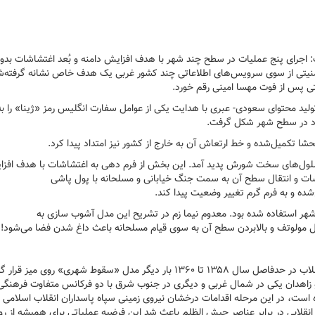
جرای پنج عملیات در سطح چند شهر با هدف افزایش دامنه و بُعد اغتشاشات بدو
امنیتی از سوی سرویس‌های اطلاعاتی چند کشور غربی یک هدف خاص نشانه گرفته‌شد
تی پس از فوت مهسا امینی رقم خورد.
ولید محتوای سعودی- عبری با هدایت یکی از عوامل سفارت انگلیس رمز «ژینا» را به
دود در سطح شهر شکل گرفت.
 تکمیل‌شده و خط ارتعاش آن به خارج از کشور نیز امتداد پیدا کرد.
سلول‌های سخت شورش پدید آمد. این بخش از فرم دهی به اغتشاشات با هدف افز
شاشات و انتقال سطح آن به سمت جنگ خیابانی و مسلحانه با پول پاشی
ده و به فرم گرم تغییر وضعیت پیدا کند.
 این شکل عملیات در چند شهر استفاده‌ شده بود. معدوم نیما زم در تشریح این مدل آشوب سازی به
تل مولوتف و بالابردن سطح آن به سوی قیام مسلحانه باعث داغ شدن فضا می‌شود!
در این مرحله برای اولین بار پس از اقدامات مسلحانه گروهک‌های ضدانقلاب در حدفاصل سال ۱۳۵۸ تا ۱۳۶۰ بار دیگر مدل «سقوط شهری» روی 
و زاهدان یکی در شمال غربی و دیگری در جنوب شرق با دو فرکانس متفاوت فرهنگی
است، در این مرحله اقدامات درخشان نیروی زمینی سپاه پاسداران انقلاب اسلامی 
انقلابی در برابر عناصر جیش الظلم باعث شد این فرضیه عملیاتی برای همیشه از رو