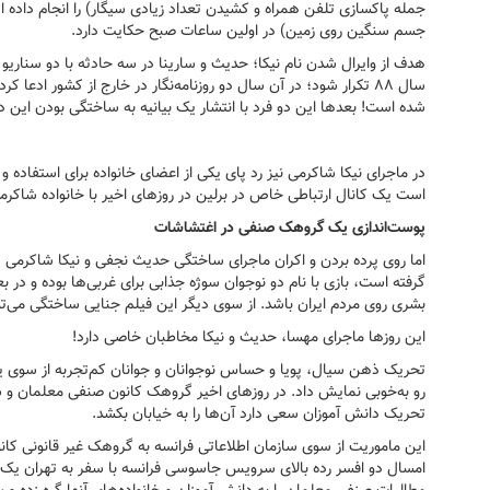
جمله پاکسازی تلفن همراه و کشیدن تعداد زیادی سیگار) را انجام داده
جسم سنگین روی زمین) در اولین ساعات صبح حکایت دارد.
هدف از وایرال شدن نام نیکا؛ حدیث و سارینا در سه حادثه با دو سناریو 
سال ۸۸ تکرار شود؛ در آن سال دو روزنامه‌نگار در خارج از کشور ا
شده است! بعدها این دو فرد با انتشار یک بیانیه به ساختگی بودن این د
در ماجرای نیکا شاکرمی نیز رد پای یکی از اعضای خانواده برای استفاده
است یک کانال ارتباطی خاص در برلین در روزهای اخیر با خانواده شاکرم
پوست‌اندازی یک گروهک صنفی در اغتشاشات
اما روی پرده بردن و اکران ماجرای ساختگی حدیث نجفی و نیکا شاکرمی د
گرفته است، بازی با نام دو نوجوان سوژه جذابی برای غربی‌ها بوده و در
بشری روی مردم ایران باشد. از سوی دیگر این فیلم جنایی ساختگی می‌توا
این روزها ماجرای مهسا، حدیث و نیکا مخاطبان خاصی دارد!
تحریک ذهن سیال، پویا و حساس نوجوانان و جوانان کم‌تجربه از سوی ی
رو به‌خوبی نمایش داد. در روزهای اخیر گروهک کانون صنفی معلمان و ش
تحریک دانش آموزان سعی دارد آن‌ها را به خیابان بکشد.
این ماموریت از سوی سازمان اطلاعاتی فرانسه به گروهک غیر قانونی کان
امسال دو افسر رده بالای سرویس جاسوسی فرانسه با سفر به تهران یک کا