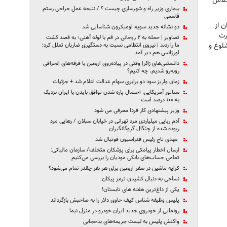
 کلاس
بیماری وزیر راه و شهرسازی چیست ؟ / نتیجه عمل جراحی رستم
قاسمی
 از
دو نشانه جدید سویه اومیکرون شناسایی شد
رت
تصاویر | حمله به ۲ روحانی در قم با لوله آهنی؛ به قصد کشت
شلوغ و
ما را زدند | نیروی انتظامی نسبت به دستگیری ضاربان تعلل کرد؛
اورژانس هم دیر آمد
دانستنی‌های زائر| وقتی در پیاده‌روی اربعین با فرقه‌های انحرافی
روبه‌رو شدیم، چه کنیم؟
زمان واریز سود دو برابری سهام عدالت اعلام شد + جزئیات
سناتور آمریکایی: احتمال پاره شدن توافق بایدن با ایران نزدیک
به ۱۰۰ درصد است
وزیر پیشنهادی کار فردا معرفی می شود
آدم ربایی میلیاردی مرد تهرانی در خیابان سبلان / رهایی مرد
ربوده شده از چنگال گروگانگیران
مهدی تاج رئیس فدراسیون فوتبال شد
ارسال اخطار پیامکی برای پزشکان متخلف/ سازمان مالیاتی:
تمامی حساب‌های بانکی مودیان را بررسی می‌کنیم
کرایه ماشین در سفر اربعین برای هر نفر چقدر تمام می‌شود؟
نساجی به دنبال کشیدن ترمز پیکان
یکی از داغ‌ترین هفته های تابستان!
پلیس وظیفه شناس کیف حاوی دلار را به صاحبش بازگرداند
رونمایی از خودروی جدید ایران خودرو در منزل نیما
واکنش پلیس به لیست جریمه‌های ‌بدحجابی