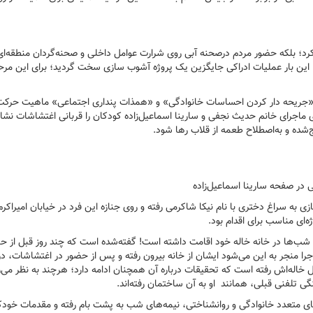
نکرد؛ بلکه حضور مردم درصحنه آبی روی شرارت عوامل داخلی و صحنه‌گردان منطقه‌ای
د. این بار عملیات ادراکی جایگزین یک پروژه آشوب سازی سخت گردید؛ برای این مرح
یک «جریحه دار کردن احساسات خانوادگی» و «همذات پنداری اجتماعی» ماهیت حرک
وی ماجرای خانم حدیث نجفی و سارینا اسماعیل‌زاده کودکان را قربانی اغتشاشات نشا
شده و به‌اصطلاح طعمه از قلاب رها شود.
در صفحه سارینا اسماعیل‌زاده
به سراغ دختری با نام نیکا شاکرمی رفته و روی جنازه این فرد در خیابان امیراکرم
‌ای مناسب برای اقدام بود.
خی شب‌ها در خانه خاله خود اقامت داشته است! گفته‌شده است که چند روز قبل از حا
ه کرده که این ماجرا منجر به این می‌شود ایشان از خانه بیرون رفته و پس از حضور در اغتشاشات، د
خاله‌اش رفته است که تحقیقات درباره آن همچنان ادامه دارد؛ هرچند به نظر می‌
ی تلفنی قبلی، همانند او به آن ساختمان رفته‌اند.
های متعدد خانوادگی و روانشناختی، نیمه‌های شب به پشت بام رفته و مقدمات خود