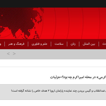
دث
بین الملل
زنان
سلامت
علم و فناوری
فرهنگ و هنر
و
کرمی» در محله امیراکرم چه بود؟+جزئیات
دن چند نماینده پارلمان اروپا ۲ هدف خاص را نشانه گرفته است!