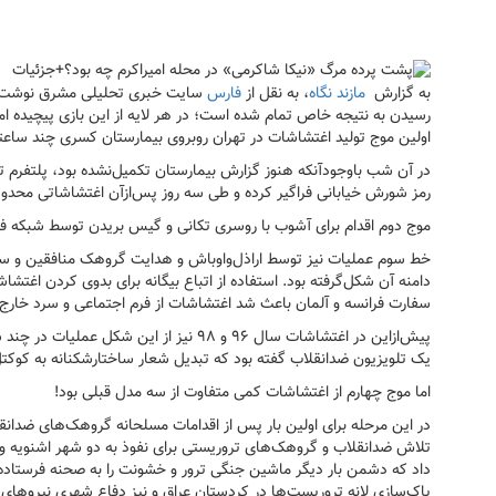
به گزارش
مازند نگاه
، به نقل از
فارس
سایت خبری تحلیلی مشرق نوشت: ا
رسیدن به نتیجه خاص تمام شده است؛ در هر لایه از این بازی پیچیده 
اولین موج تولید اغتشاشات در تهران روبروی بیمارستان کسری چند ساع
در آن شب باوجودآنکه هنوز گزارش بیمارستان تکمیل‌نشده بود، پلتفرم ت
رمز شورش خیابانی فراگیر کرده و طی سه روز پس‌ازآن اغتشاشاتی مح
موج دوم اقدام برای آشوب با روسری تکانی و گیس بریدن توسط شبکه فحشا
خط سوم عملیات نیز توسط اراذل‌واوباش و هدایت گروهک منافقین و 
دامنه آن شکل‌گرفته بود. استفاده از اتباع بیگانه برای بدوی کردن اغت
سفارت فرانسه و آلمان باعث شد اغتشاشات از فرم اجتماعی و سرد خارج‌ش
پیش‌ازاین در اغتشاشات سال ۹۶ و ۹۸ نیز از
یک تلویزیون ضدانقلاب گفته بود که تبدیل شعار ساختارشکنانه به کوک
اما موج چهارم از اغتشاشات کمی متفاوت از سه مدل قبلی بود!
تلاش ضدانقلاب و گروهک‌های تروریستی برای نفوذ به دو شهر اشنویه 
داد که دشمن بار دیگر ماشین جنگی ترور و خشونت را به صحنه فرستاده 
پاک‌سازی لانه تروریست‌ها در کردستان عراق و نیز دفاع شهری نیروهای 