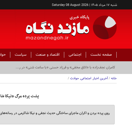
شنبه ۱۷ مرداد ۱۴۰۵ | Saturday 08 August 2026
صفحه نخست
اجتماعی
اقتصاد و صنعت
سیاست
حوا
کامران نجف‌زاده با «اتاق مخفی» و فرزاد حسنی «با ساعت شنی» در ر...
خانه
/
آخرین اخبار
,
اجتماعی
,
حوادث
/
پشت پرده مرگ «نیکا شا
روی پرده بردن و اکران ماجرای ساختگی حدیث نجفی و نیکا شاکرمی در رسانه‌های ضدانقلاب و گیس بری