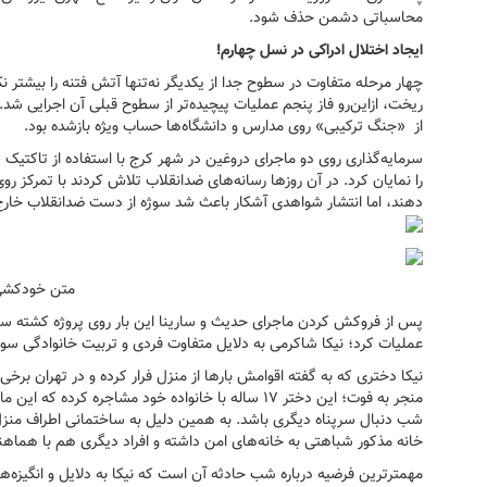
محاسباتی دشمن حذف شود.
ایجاد اختلال ادراکی در نسل چهارم!
چهار مرحله متفاوت در سطوح جدا از یکدیگر نه‌تنها آتش فتنه را بیشتر 
ریخت، ازاین‌رو فاز پنجم عملیات پیچیده‌تر از سطوح قبلی آن اجرایی ش
از «جنگ ترکیبی» روی مدارس و دانشگاه‌ها حساب ویژه بازشده بود.
سرمایه‌گذاری روی دو ماجرای دروغین در شهر کرج با استفاده از تاکت
را نمایان کرد. در آن روزها رسانه‌های ضدانقلاب تلاش کردند با تمرکز ر
دهند، اما انتشار شواهدی آشکار باعث شد سوژه از دست ضدانقلاب خارج‌
متن خودکشی 
پس از فروکش کردن ماجرای حدیث و سارینا این بار روی پروژه کشته سازی 
عملیات کرد؛ نیکا شاکرمی به دلایل متفاوت فردی و تربیت خانوادگی سوژه
نیکا دختری که به گفته اقوامش بارها از منزل فرار کرده و در تهران بر
منجر به فوت؛ این دختر ۱۷ ساله با خانواده خود مشاجر
شب دنبال سرپناه دیگری باشد. به همین دلیل به ساختمانی اطراف منزل 
خانه مذکور شباهتی به خانه‌های امن داشته و افراد دیگری هم با هماهنگ
مهمترترین فرضیه درباره شب حادثه آن است که نیکا به دلایل و انگیزه‌