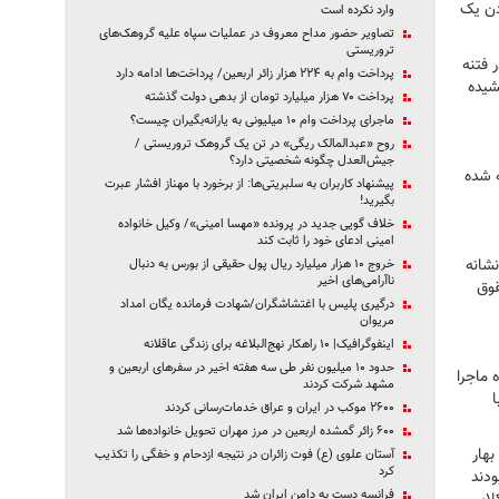
دن یک
وارد نکرده است
تصاویر حضور مداح معروف در عملیات سپاه علیه گروهک‌های
تروریستی
 فتنه
پرداخت وام به ۲۲۴ هزار زائر اربعین/ پرداخت‌ها ادامه دارد
کشیده
پرداخت ۷۰ هزار میلیارد تومان از بدهی دولت گذشته
ماجرای پرداخت وام ۱۰ میلیونی به یارانه‌بگیران چیست؟
روح «عبدالمالک ریگی» در تن یک گروهک تروریستی /
جیش‌العدل چگونه شخصیتی دارد؟
‌ شده
پیشنهاد کاربران به سلبریتی‌ها: از برخورد با مهناز افشار عبرت
بگیرید!
خلاف گویی جدید در پرونده «مهسا امینی»/ وکیل خانواده
امینی ادعای خود را ثابت کند
نشانه
خروج ۱۰ هزار میلیارد ریال پول حقیقی‌‌ از بورس به دنبال
ناآرامی‌های اخیر‌
قوق
درگیری پلیس با اغتشاشگران/شهادت فرمانده یگان امداد
مریوان
اینفوگرافیک| ۱۰ راهکار نهج‌البلاغه برای زندگی عاقلانه
حدود ۱۰ میلیون نفر طی سه هفته اخیر در سفرهای اربعین و
 ماجرا
مشهد شرکت کردند
ا
۲۶۰۰ موکب در ایران و عراق خدمات‌رسانی کردند
۶۰۰ زائر گمشده اربعین در مرز مهران تحویل خانواده‌ها شد
بهار
آستان علوی (ع) فوت زائران در نتیجه ازدحام و خفگی را تکذیب
کرد
ودند
فرانسه دست به دامن ایران شد