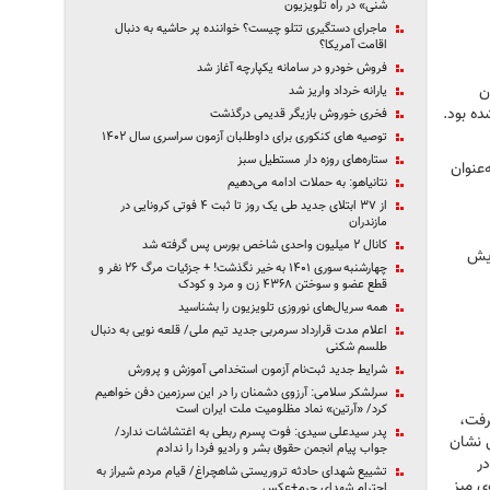
شنی» در راه تلویزیون
ماجرای دستگیری تتلو چیست؟ خواننده پر حاشیه به دنبال
اقامت آمریکا؟
فروش خودرو در سامانه یکپارچه آغاز شد
ن
یارانه خرداد واریز شد
ه بود.
فخری خوروش بازیگر قدیمی درگذشت
توصیه های کنکوری برای داوطلبان آزمون سراسری سال ۱۴۰۲
ستاره‌های روزه دار مستطیل سبز
‌عنوان
نتانیاهو: به حملات ادامه می‌دهیم
از ۳۷ ابتلای جدید طی یک روز تا ثبت ۴ فوتی کرونایی در
مازندران
کانال ۲ میلیون واحدی شاخص بورس پس گرفته شد
ایش
چهارشنبه سوری ۱۴۰۱ به خیر نگذشت! + جزئیات مرگ ۲۶ نفر و
قطع عضو و سوختن ۴۳۶۸ زن و مرد و کودک
همه سریال‌های نوروزی تلویزیون را بشناسید
اعلام مدت قرارداد سرمربی جدید تیم ملی/ قلعه نویی به دنبال
طلسم شکنی
شرایط جدید ثبت‌نام آزمون استخدامی آموزش و پرورش
سرلشکر سلامی: آرزوی دشمنان را در این سرزمین دفن خواهیم
کرد/ «آرتین» نماد مظلومیت ملت ایران است
میز قرار گرفت،
پدر سیدعلی سیدی: فوت پسرم ربطی به اغتشاشات ندارد/
 نشان
جواب پیام‌ انجمن حقوق بشر و رادیو فردا را ندادم
در
تشییع شهدای حادثه تروریستی شاهچراغ/ قیام مردم شیراز به
ی میز
احترام شهدای حرم+عکس