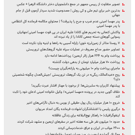
تصویر متفاوت از رییس جمهور در جمع دانشجویان دختر دانشگاه الزهرا + عکس
بدترین خبر برای تیم ملی و کی روش | مصدومیت شدید سردار آزمون قبل از جام
جهانی
پدر مهسا امینی عدم ضرب و جرح را پذیرفت؟ | محتوای مکالمه فرمانده کل انتظامی
با پدر مهسا امینی
واکنش کنعانی به تحریم های کانادا علیه ایران در پی فوت مهسا امینی/جهانیان
رسوایی گورهای دسته‌ جمعی کانادا را از یاد نبرده‌ اند
۷ روستا متاثر از زمین‌لرزه خوی/ زلزله آسیبی به راه‌ها و ابنیه وارد نکرده است
تصاویر حضور مداح معروف در عملیات سپاه علیه گروهک‌های تروریستی
پرداخت وام به ۲۲۴ هزار زائر اربعین/ پرداخت‌ها ادامه دارد
پرداخت ۷۰ هزار میلیارد تومان از بدهی دولت گذشته
ماجرای پرداخت وام ۱۰ میلیونی به یارانه‌بگیران چیست؟
روح «عبدالمالک ریگی» در تن یک گروهک تروریستی /جیش‌العدل چگونه شخصیتی
دارد؟
پیشنهاد کاربران به سلبریتی‌ها: از برخورد با مهناز افشار عبرت بگیرید!
خلاف گویی جدید در پرونده «مهسا امینی»/ وکیل خانواده امینی ادعای خود را ثابت
کند
خروج ۱۰ هزار میلیارد ریال پول حقیقی‌‌ از بورس به دنبال ناآرامی‌های اخیر‌
درگیری پلیس با اغتشاشگران/شهادت فرمانده یگان امداد مریوان
اینفوگرافیک| ۱۰ راهکار نهج‌البلاغه برای زندگی عاقلانه
حدود ۱۰ میلیون نفر طی سه هفته اخیر در سفرهای اربعین و مشهد شرکت کردند
۲۶۰۰ موکب در ایران و عراق خدمات‌رسانی کردند
۶۰۰ زائر گمشده اربعین در مرز مهران تحویل خانواده‌ها شد