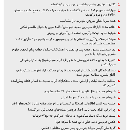
کانال ۲ میلیون واحدی شاخص بورس پس گرفته شد
چهارشنبه سوری ۱۴۰۱ به خیر نگذشت! + جزئیات مرگ ۲۶ نفر و قطع عضو و سوختن
۴۳۶۸ زن و مرد و کودک
همه سریال‌های نوروزی تلویزیون را بشناسید
اعلام مدت قرارداد سرمربی جدید تیم ملی/ قلعه نویی به دنبال طلسم شکنی
شرایط جدید ثبت‌نام آزمون استخدامی آموزش و پرورش
سرلشکر سلامی: آرزوی دشمنان را در این سرزمین دفن خواهیم کرد/ «آرتین» نماد
مظلومیت ملت ایران است
پدر سیدعلی سیدی: فوت پسرم ربطی به اغتشاشات ندارد/ جواب پیام‌ انجمن حقوق
بشر و رادیو فردا را ندادم
تشییع شهدای حادثه تروریستی شاهچراغ/ قیام مردم شیراز به احترام شهدای
حرم+عکس
دستگیرشدگان اغتشاشات از این به بعد تا زمان محاکمه آزاد نخواهند شد/ برخورد
قاطع پلیس، مطالبه مردم است
مطالبه جامعه ثبات و آرامش است/ متفکرآزاد: فراجا نسبت به اتمام غائله پیش‌آمده
تسریع کند
خبرهای جدید از قتل ناپدری توسط دختر ۲۸ ساله مشهدی
خبرهای جدید در باره علت مرگ مهسا امینی
جلسه سه افسر اطلاعاتی آمریکا در کردستان عراق چند هفته قبل از آشوب‌های اخیر
چرا برخی افراد تحت تأثیر اخبار دروغین رسانه‌های معاند قرار می‌گیرند؟
پشت پرده مرگ «نیکا شاکرمی» در محله امیراکرم چه بود؟+جزئیات
عکس عروسی دختر علی دایی همه را شوکه کرد!
گریه های گوهر خیراندیش برای پسر نسرین مقانلو + عکس