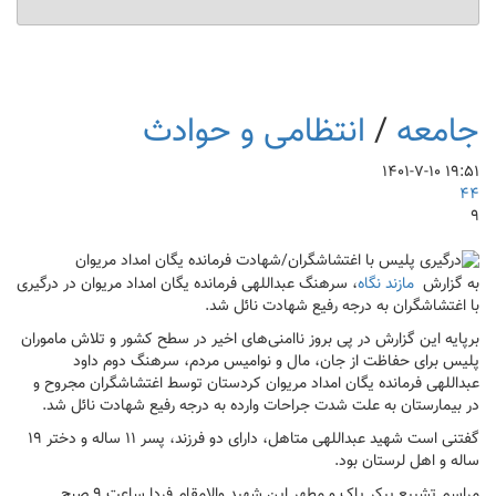
جامعه
/
انتظامی و حوادث
۱۹:۵۱ ۱۴۰۱-۷-۱۰
۴۴
۹
به گزارش
مازند نگاه
، سرهنگ عبداللهی فرمانده یگان امداد مریوان در درگیری
با اغتشاشگران به درجه رفیع شهادت نائل شد.
برپایه این گزارش در پی بروز ناامنی‌های اخیر در سطح کشور و تلاش ماموران
پلیس برای حفاظت از جان، مال و نوامیس مردم، سرهنگ دوم داود
عبداللهی فرمانده یگان امداد مریوان کردستان توسط اغتشاشگران مجروح و
در بیمارستان به علت شدت جراحات وارده به درجه رفیع شهادت نائل شد.
گفتنی است شهید عبداللهی متاهل، دارای دو فرزند، پسر ۱۱ ساله و دختر ۱۹
ساله و اهل لرستان بود.
مراسم تشییع پیکر پاک و مطهر این شهید والامقام فردا ساعت ۹ صبح