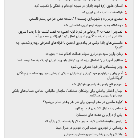
آستان علوی (ع) فوت زائران در نتیجه ازدحام و خفگی را تکذیب کرد
فرانسه دست به دامن ایران شد
بیماری وزیر راه و شهرسازی چیست ؟ / نتیجه عمل جراحی رستم قاسمی
دو نشانه جدید سویه اومیکرون شناسایی شد
تصاویر | حمله به ۲ روحانی در قم با لوله آهنی؛ به قصد کشت ما را زدند | نیروی
انتظامی نسبت به دستگیری ضاربان تعلل کرد؛ اورژانس هم دیر آمد
دانستنی‌های زائر| وقتی در پیاده‌روی اربعین با فرقه‌های انحرافی روبه‌رو شدیم، چه
کنیم؟
زمان واریز سود دو برابری سهام عدالت اعلام شد + جزئیات
سناتور آمریکایی: احتمال پاره شدن توافق بایدن با ایران نزدیک به ۱۰۰ درصد است
وزیر پیشنهادی کار فردا معرفی می شود
آدم ربایی میلیاردی مرد تهرانی در خیابان سبلان / رهایی مرد ربوده شده از چنگال
گروگانگیران
مهدی تاج رئیس فدراسیون فوتبال شد
ارسال اخطار پیامکی برای پزشکان متخلف/ سازمان مالیاتی: تمامی حساب‌های بانکی
مودیان را بررسی می‌کنیم
کرایه ماشین در سفر اربعین برای هر نفر چقدر تمام می‌شود؟
نساجی به دنبال کشیدن ترمز پیکان
یکی از داغ‌ترین هفته های تابستان!
پلیس وظیفه شناس کیف حاوی دلار را به صاحبش بازگرداند
رونمایی از خودروی جدید ایران خودرو در منزل نیما
واکنش پلیس به لیست جریمه‌های ‌بدحجابی