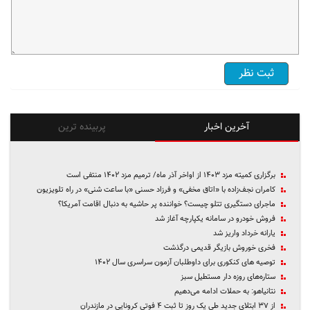
آخرین اخبار
پربینده ترین
برگزاری کمیته مزد ۱۴۰۳ از اواخر آذر ماه/ ترمیم مزد ۱۴۰۲ منتفی است
کامران نجف‌زاده با «اتاق مخفی» و فرزاد حسنی «با ساعت شنی» در راه تلویزیون
ماجرای دستگیری تتلو چیست؟ خواننده پر حاشیه به دنبال اقامت آمریکا؟
فروش خودرو در سامانه یکپارچه آغاز شد
یارانه خرداد واریز شد
فخری خوروش بازیگر قدیمی درگذشت
توصیه های کنکوری برای داوطلبان آزمون سراسری سال ۱۴۰۲
ستاره‌های روزه دار مستطیل سبز
نتانیاهو: به حملات ادامه می‌دهیم
از ۳۷ ابتلای جدید طی یک روز تا ثبت ۴ فوتی کرونایی در مازندران