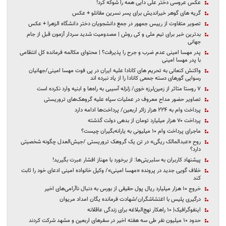
عکس عروسی دختر علی دایی همه را شوکه کرد!
گریه های گوهر خیراندیش برای پسر نسرین مقانلو + عکس
تصویر متفاوت از رییس جمهور در جمع دانشجویان دختر دانشگاه الزهرا + عکس
بدترین خبر برای تیم ملی و کی روش | مصدومیت شدید سردار آزمون قبل از جام
جهانی
پدر مهسا امینی عدم ضرب و جرح را پذیرفت؟ | محتوای مکالمه فرمانده کل انتظامی
با پدر مهسا امینی
واکنش کنعانی به تحریم های کانادا علیه ایران در پی فوت مهسا امینی/جهانیان
رسوایی گورهای دسته‌ جمعی کانادا را از یاد نبرده‌ اند
۷ روستا متاثر از زمین‌لرزه خوی/ زلزله آسیبی به راه‌ها و ابنیه وارد نکرده است
تصاویر حضور مداح معروف در عملیات سپاه علیه گروهک‌های تروریستی
پرداخت وام به ۲۲۴ هزار زائر اربعین/ پرداخت‌ها ادامه دارد
پرداخت ۷۰ هزار میلیارد تومان از بدهی دولت گذشته
ماجرای پرداخت وام ۱۰ میلیونی به یارانه‌بگیران چیست؟
روح «عبدالمالک ریگی» در تن یک گروهک تروریستی /جیش‌العدل چگونه شخصیتی
دارد؟
پیشنهاد کاربران به سلبریتی‌ها: از برخورد با مهناز افشار عبرت بگیرید!
خلاف گویی جدید در پرونده «مهسا امینی»/ وکیل خانواده امینی ادعای خود را ثابت
کند
خروج ۱۰ هزار میلیارد ریال پول حقیقی‌‌ از بورس به دنبال ناآرامی‌های اخیر‌
درگیری پلیس با اغتشاشگران/شهادت فرمانده یگان امداد مریوان
اینفوگرافیک| ۱۰ راهکار نهج‌البلاغه برای زندگی عاقلانه
حدود ۱۰ میلیون نفر طی سه هفته اخیر در سفرهای اربعین و مشهد شرکت کردند