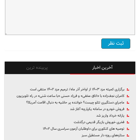
آخرین اخبار
پربینده ترین
برگزاری کمیته مزد ۱۴۰۳ از اواخر آذر ماه/ ترمیم مزد ۱۴۰۲ منتفی است
کامران نجف‌زاده با «اتاق مخفی» و فرزاد حسنی «با ساعت شنی» در راه تلویزیون
ماجرای دستگیری تتلو چیست؟ خواننده پر حاشیه به دنبال اقامت آمریکا؟
فروش خودرو در سامانه یکپارچه آغاز شد
یارانه خرداد واریز شد
فخری خوروش بازیگر قدیمی درگذشت
توصیه های کنکوری برای داوطلبان آزمون سراسری سال ۱۴۰۲
ستاره‌های روزه دار مستطیل سبز