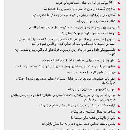
۲۶۰۰ موکب در ایران و عراق خدمات‌رسانی کردند
۶۰۰ زائر گمشده اربعین در مرز مهران تحویل خانواده‌ها شد
آستان علوی (ع) فوت زائران در نتیجه ازدحام و خفگی را تکذیب کرد
فرانسه دست به دامن ایران شد
بیماری وزیر راه و شهرسازی چیست ؟ / نتیجه عمل جراحی رستم قاسمی
دو نشانه جدید سویه اومیکرون شناسایی شد
تصاویر | حمله به ۲ روحانی در قم با لوله آهنی؛ به قصد کشت ما را زدند | نیروی
انتظامی نسبت به دستگیری ضاربان تعلل کرد؛ اورژانس هم دیر آمد
دانستنی‌های زائر| وقتی در پیاده‌روی اربعین با فرقه‌های انحرافی روبه‌رو شدیم، چه
کنیم؟
زمان واریز سود دو برابری سهام عدالت اعلام شد + جزئیات
سناتور آمریکایی: احتمال پاره شدن توافق بایدن با ایران نزدیک به ۱۰۰ درصد است
وزیر پیشنهادی کار فردا معرفی می شود
آدم ربایی میلیاردی مرد تهرانی در خیابان سبلان / رهایی مرد ربوده شده از چنگال
گروگانگیران
مهدی تاج رئیس فدراسیون فوتبال شد
ارسال اخطار پیامکی برای پزشکان متخلف/ سازمان مالیاتی: تمامی حساب‌های بانکی
مودیان را بررسی می‌کنیم
کرایه ماشین در سفر اربعین برای هر نفر چقدر تمام می‌شود؟
نساجی به دنبال کشیدن ترمز پیکان
یکی از داغ‌ترین هفته های تابستان!
پلیس وظیفه شناس کیف حاوی دلار را به صاحبش بازگرداند