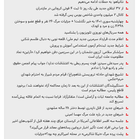
نتانیاهو: به حملات ادامه می‌دهیم
از ۳۷ ابتلای جدید طی یک روز تا ثبت ۴ فوتی کرونایی در مازندران
کانال ۲ میلیون واحدی شاخص بورس پس گرفته شد
چهارشنبه سوری ۱۴۰۱ به خیر نگذشت! + جزئیات مرگ ۲۶ نفر و قطع عضو و سوختن
۴۳۶۸ زن و مرد و کودک
همه سریال‌های نوروزی تلویزیون را بشناسید
اعلام مدت قرارداد سرمربی جدید تیم ملی/ قلعه نویی به دنبال طلسم شکنی
شرایط جدید ثبت‌نام آزمون استخدامی آموزش و پرورش
سرلشکر سلامی: آرزوی دشمنان را در این سرزمین دفن خواهیم کرد/ «آرتین» نماد
مظلومیت ملت ایران است
پدر سیدعلی سیدی: فوت پسرم ربطی به اغتشاشات ندارد/ جواب پیام‌ انجمن حقوق
بشر و رادیو فردا را ندادم
تشییع شهدای حادثه تروریستی شاهچراغ/ قیام مردم شیراز به احترام شهدای
حرم+عکس
دستگیرشدگان اغتشاشات از این به بعد تا زمان محاکمه آزاد نخواهند شد/ برخورد
قاطع پلیس، مطالبه مردم است
مطالبه جامعه ثبات و آرامش است/ متفکرآزاد: فراجا نسبت به اتمام غائله پیش‌آمده
تسریع کند
خبرهای جدید از قتل ناپدری توسط دختر ۲۸ ساله مشهدی
خبرهای جدید در باره علت مرگ مهسا امینی
جلسه سه افسر اطلاعاتی آمریکا در کردستان عراق چند هفته قبل از آشوب‌های اخیر
چرا برخی افراد تحت تأثیر اخبار دروغین رسانه‌های معاند قرار می‌گیرند؟
پشت پرده مرگ «نیکا شاکرمی» در محله امیراکرم چه بود؟+جزئیات