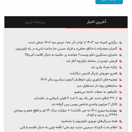
آخرین اخبار
پربینده ترین
برگزاری کمیته مزد ۱۴۰۳ از اواخر آذر ماه/ ترمیم مزد ۱۴۰۲ منتفی است
کامران نجف‌زاده با «اتاق مخفی» و فرزاد حسنی «با ساعت شنی» در راه تلویزیون
ماجرای دستگیری تتلو چیست؟ خواننده پر حاشیه به دنبال اقامت آمریکا؟
فروش خودرو در سامانه یکپارچه آغاز شد
یارانه خرداد واریز شد
فخری خوروش بازیگر قدیمی درگذشت
توصیه های کنکوری برای داوطلبان آزمون سراسری سال ۱۴۰۲
ستاره‌های روزه دار مستطیل سبز
نتانیاهو: به حملات ادامه می‌دهیم
از ۳۷ ابتلای جدید طی یک روز تا ثبت ۴ فوتی کرونایی در مازندران
کانال ۲ میلیون واحدی شاخص بورس پس گرفته شد
چهارشنبه سوری ۱۴۰۱ به خیر نگذشت! + جزئیات مرگ ۲۶ نفر و قطع عضو و سوختن
۴۳۶۸ زن و مرد و کودک
همه سریال‌های نوروزی تلویزیون را بشناسید
اعلام مدت قرارداد سرمربی جدید تیم ملی/ قلعه نویی به دنبال طلسم شکنی