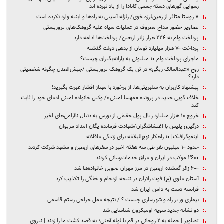
رسوایی گورهای دسته‌ جمعی کانادا را از یاد نبرده‌ اند
۷ روستا متاثر از زمین‌لرزه خوی/ زلزله آسیبی به راه‌ها و ابنیه وارد نکرده است
تصاویر حضور مداح معروف در عملیات سپاه علیه گروهک‌های تروریستی
پرداخت وام به ۲۲۴ هزار زائر اربعین/ پرداخت‌ها ادامه دارد
پرداخت ۷۰ هزار میلیارد تومان از بدهی دولت گذشته
ماجرای پرداخت وام ۱۰ میلیونی به یارانه‌بگیران چیست؟
روح «عبدالمالک ریگی» در تن یک گروهک تروریستی /جیش‌العدل چگونه شخصیتی
دارد؟
پیشنهاد کاربران به سلبریتی‌ها: از برخورد با مهناز افشار عبرت بگیرید!
خلاف گویی جدید در پرونده «مهسا امینی»/ وکیل خانواده امینی ادعای خود را ثابت
کند
خروج ۱۰ هزار میلیارد ریال پول حقیقی‌‌ از بورس به دنبال ناآرامی‌های اخیر‌
درگیری پلیس با اغتشاشگران/شهادت فرمانده یگان امداد مریوان
اینفوگرافیک| ۱۰ راهکار نهج‌البلاغه برای زندگی عاقلانه
حدود ۱۰ میلیون نفر طی سه هفته اخیر در سفرهای اربعین و مشهد شرکت کردند
۲۶۰۰ موکب در ایران و عراق خدمات‌رسانی کردند
۶۰۰ زائر گمشده اربعین در مرز مهران تحویل خانواده‌ها شد
آستان علوی (ع) فوت زائران در نتیجه ازدحام و خفگی را تکذیب کرد
فرانسه دست به دامن ایران شد
بیماری وزیر راه و شهرسازی چیست ؟ / نتیجه عمل جراحی رستم قاسمی
دو نشانه جدید سویه اومیکرون شناسایی شد
تصاویر | حمله به ۲ روحانی در قم با لوله آهنی؛ به قصد کشت ما را زدند | نیروی