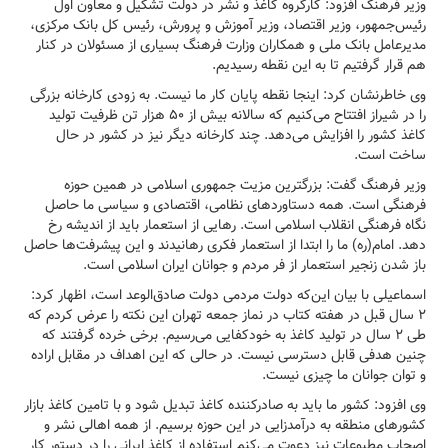
وزیر فرهنگ افزود: کارگروه کاغذ و نشر در دولت تشکیل و معاون اول
رئیس‌جمهور، وزیر اقتصاد، وزیر آموزش و پرورش، رئیس کل بانک مرکزی،
مدیرعامل بانک ملی و همکاران وزارت فرهنگ بسیاری از مسئولان در کنار
هم قرار گرفتیم تا به این نقطه رسیدیم.
وی خاطرنشان کرد: اینجا نقطه پایان کار ما نیست. به زودی کارخانه بزرگی
را در شیراز افتتاح می‌کنیم که سالانه بیش از ۵۰ هزار تن ظرفیت تولید
کاغذ کشور را افزایش می‌دهد. چند کارخانه دیگر نیز در کشور در حال
ساخت است.
وزیر فرهنگ گفت: بزرگترین مزیت جمهوری اسلامی در همین حوزه
فرهنگی است. همه دستاوردهای نظامی، اقتصادی و سیاسی ما حاصل
نگاه فرهنگی انقلاب اسلامی است. رهایی از استعمار باید از اندیشه رخ
دهد. امام(ره) ما را ابتدا از استعمار فکری رهانیدند و این پیشرفت‌ها حاصل
باز شدن زنجیر استعمار از فر مردم و جوانان ایران اسلامی است.
اسماعیلی با بیان این‌که دولت مردمی دولت صادق‌الوعد است، اظهار کرد:
۲ سال قبل در هفته کتاب در نماز جمعه تهران این نکته را عرض کردم که
طی ۲ سال در تولید کاغذ به خودکفایی می‌رسیم. برخی خرده گرفتند که
چنین هدفی قابل دسترسی نیست. در حالی که این اهداف در مقابل اراده
و توان جوانان ما چیزی نیست.
وی افزود: کشور ما باید به صادرکننده کاغذ تبدیل شود و با تامین کاغذ بازار
کشورهای منطقه به درآمدزایی در این حوزه برسیم. از همه اهالی نشر و
اصحاب مطبوعات نیز دعوت می‌کنم استفاده از کاغذ ایرانی را در دستور کار