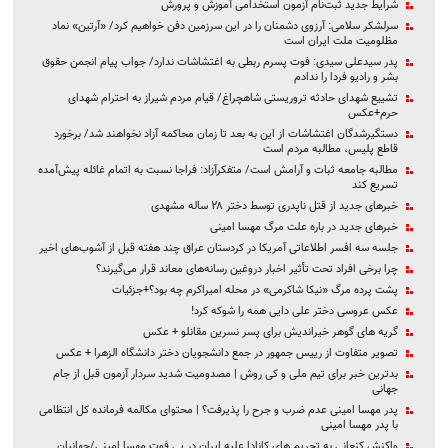
شرایط جدید ثبت‌نام آزمون استخدامی آموزش و پرورش
سرلشکر سلامی: آرزوی دشمنان را در این سرزمین دفن خواهیم کرد/ «آرتین» نماد
مظلومیت ملت ایران است
پدر سیدعلی سیدی: فوت پسرم ربطی به اغتشاشات ندارد/ جواب پیام‌ انجمن حقوق
بشر و رادیو فردا را ندادم
تشییع شهدای حادثه تروریستی شاهچراغ/ قیام مردم شیراز به احترام شهدای
حرم+عکس
دستگیرشدگان اغتشاشات از این به بعد تا زمان محاکمه آزاد نخواهند شد/ برخورد
قاطع پلیس، مطالبه مردم است
مطالبه جامعه ثبات و آرامش است/ متفکرآزاد: فراجا نسبت به اتمام غائله پیش‌آمده
تسریع کند
خبرهای جدید از قتل ناپدری توسط دختر ۲۸ ساله مشهدی
خبرهای جدید در باره علت مرگ مهسا امینی
جلسه سه افسر اطلاعاتی آمریکا در کردستان عراق چند هفته قبل از آشوب‌های اخیر
چرا برخی افراد تحت تأثیر اخبار دروغین رسانه‌های معاند قرار می‌گیرند؟
پشت پرده مرگ «نیکا شاکرمی» در محله امیراکرم چه بود؟+جزئیات
عکس عروسی دختر علی دایی همه را شوکه کرد!
گریه های گوهر خیراندیش برای پسر نسرین مقانلو + عکس
تصویر متفاوت از رییس جمهور در جمع دانشجویان دختر دانشگاه الزهرا + عکس
بدترین خبر برای تیم ملی و کی روش | مصدومیت شدید سردار آزمون قبل از جام
جهانی
پدر مهسا امینی عدم ضرب و جرح را پذیرفت؟ | محتوای مکالمه فرمانده کل انتظامی
با پدر مهسا امینی
واکنش کنعانی به تحریم های کانادا علیه ایران در پی فوت مهسا امینی/جهانیان