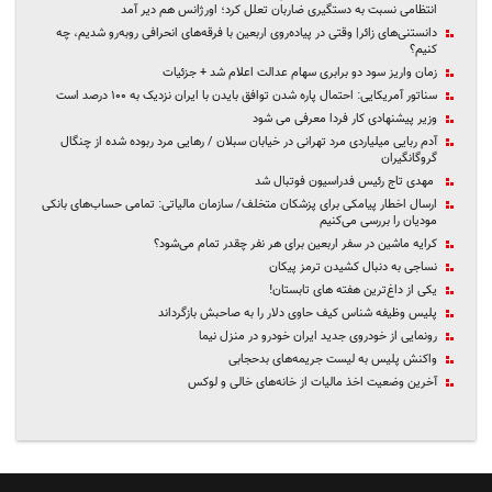
انتظامی نسبت به دستگیری ضاربان تعلل کرد؛ اورژانس هم دیر آمد
دانستنی‌های زائر| وقتی در پیاده‌روی اربعین با فرقه‌های انحرافی روبه‌رو شدیم، چه
کنیم؟
زمان واریز سود دو برابری سهام عدالت اعلام شد + جزئیات
سناتور آمریکایی: احتمال پاره شدن توافق بایدن با ایران نزدیک به ۱۰۰ درصد است
وزیر پیشنهادی کار فردا معرفی می شود
آدم ربایی میلیاردی مرد تهرانی در خیابان سبلان / رهایی مرد ربوده شده از چنگال
گروگانگیران
مهدی تاج رئیس فدراسیون فوتبال شد
ارسال اخطار پیامکی برای پزشکان متخلف/ سازمان مالیاتی: تمامی حساب‌های بانکی
مودیان را بررسی می‌کنیم
کرایه ماشین در سفر اربعین برای هر نفر چقدر تمام می‌شود؟
نساجی به دنبال کشیدن ترمز پیکان
یکی از داغ‌ترین هفته های تابستان!
پلیس وظیفه شناس کیف حاوی دلار را به صاحبش بازگرداند
رونمایی از خودروی جدید ایران خودرو در منزل نیما
واکنش پلیس به لیست جریمه‌های ‌بدحجابی
آخرین وضعیت اخذ مالیات از خانه‌های خالی و لوکس