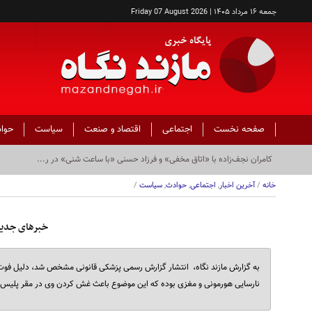
جمعه ۱۶ مرداد ۱۴۰۵ | Friday 07 August 2026
صفحه نخست
اجتماعی
اقتصاد و صنعت
سیاست
حوا
کامران نجف‌زاده با «اتاق مخفی» و فرزاد حسنی «با ساعت شنی» در ر...
خانه
/
آخرین اخبار
,
اجتماعی
,
حوادث
,
سیاست
/
خبرهای جدید
به گزارش مازند نگاه، انتشار گزارش رسمی پزشکی قانونی مشخص شد، دلیل فوت
نارسایی هورمونی و مغزی بوده که این موضوع باعث غش کردن وی در مقر پلیس شد