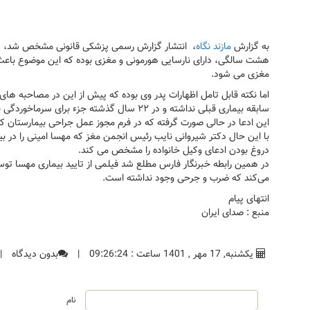
به گزارش
مازند نگاه
، انتشار گزارش رسمی پزشکی قانونی مشخص شد، دل
هشت سالگی، دارای نارسایی هورمونی و مغزی بوده که این موضوع باعث
مغزی می شود.
اما نکته قابل تامل اظهارات پدر وی بوده که پیش از این در مصاحبه های 
سابقه بیماری قبلی نداشته و در ۲۲ سال گذشته جزء برای سرماخوردگی به پزشک مراجعه نکرده بود.
این ادعا در حالی صورت گرفته که در فرم مجوز عمل جراحی بیمارستان که
با این حال دکتر شیروانی نایب رئیس انجمن مغز که مهسا امینی را در بی
دروغ بودن ادعای وکیل خانواده را مشخص می کند.
در همین رابطه خبرنگار فارس مطلع شد فیلمی از تایید بیماری مهسا تو
می‌کند که ضرب و جرحی وجود نداشته است.
انتهای پیام
منبع : صدای ایران
یکشنبه, 17 مهر , 1401 ساعت : 09:26:24
|
بدون دیدگاه
|
نام