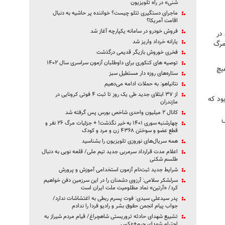
شنی» در راه تلویزیون
ماجرای دستگیری تتلو چیست؟ خواننده پر حاشیه به دنبال
اقامت آمریکا؟
فروش خودرو در سامانه یکپارچه آغاز شد
در
یارانه خرداد واریز شد
مرگ
فخری خوروش بازیگر قدیمی درگذشت
توصیه های کنکوری برای داوطلبان آزمون سراسری سال ۱۴۰۲
یچ
ستاره‌های روزه دار مستطیل سبز
نتانیاهو: به حملات ادامه می‌دهیم
از ۳۷ ابتلای جدید طی یک روز تا ثبت ۴ فوتی کرونایی در
ود که
مازندران
کانال ۲ میلیون واحدی شاخص بورس پس گرفته شد
ل
چهارشنبه سوری ۱۴۰۱ به خیر نگذشت! + جزئیات مرگ ۲۶ نفر و
قطع عضو و سوختن ۴۳۶۸ زن و مرد و کودک
همه سریال‌های نوروزی تلویزیون را بشناسید
اعلام مدت قرارداد سرمربی جدید تیم ملی/ قلعه نویی به دنبال
طلسم شکنی
شرایط جدید ثبت‌نام آزمون استخدامی آموزش و پرورش
سرلشکر سلامی: آرزوی دشمنان را در این سرزمین دفن خواهیم
کرد/ «آرتین» نماد مظلومیت ملت ایران است
پدر سیدعلی سیدی: فوت پسرم ربطی به اغتشاشات ندارد/
جواب پیام‌ انجمن حقوق بشر و رادیو فردا را ندادم
تشییع شهدای حادثه تروریستی شاهچراغ/ قیام مردم شیراز به
احترام شهدای حرم+عکس