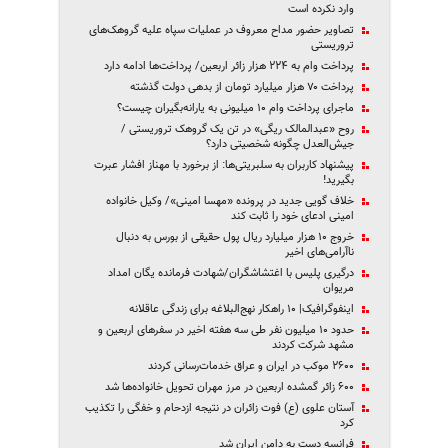
وارد نکرده است
تصاویر حضور مداح معروف در عملیات سپاه علیه گروهک‌های
تروریستی
پرداخت وام به ۲۲۴ هزار زائر اربعین/ پرداخت‌ها ادامه دارد
پرداخت ۷۰ هزار میلیارد تومان از بدهی دولت گذشته
ماجرای پرداخت وام ۱۰ میلیونی به یارانه‌بگیران چیست؟
روح «عبدالمالک ریگی» در تن یک گروهک تروریستی /
جیش‌العدل چگونه شخصیتی دارد؟
پیشنهاد کاربران به سلبریتی‌ها: از برخورد با مهناز افشار عبرت
بگیرید!
خلاف گویی جدید در پرونده «مهسا امینی»/ وکیل خانواده
امینی ادعای خود را ثابت کند
خروج ۱۰ هزار میلیارد ریال پول حقیقی‌‌ از بورس به دنبال
ناآرامی‌های اخیر‌
درگیری پلیس با اغتشاشگران/شهادت فرمانده یگان امداد
مریوان
اینفوگرافیک| ۱۰ راهکار نهج‌البلاغه برای زندگی عاقلانه
حدود ۱۰ میلیون نفر طی سه هفته اخیر در سفرهای اربعین و
مشهد شرکت کردند
۲۶۰۰ موکب در ایران و عراق خدمات‌رسانی کردند
۶۰۰ زائر گمشده اربعین در مرز مهران تحویل خانواده‌ها شد
آستان علوی (ع) فوت زائران در نتیجه ازدحام و خفگی را تکذیب
کرد
فرانسه دست به دامن ایران شد