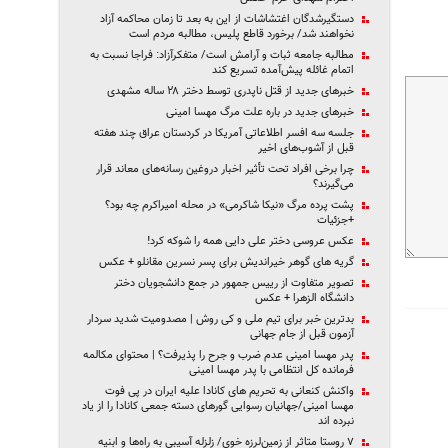
دستگیرشدگان اغتشاشات از این به بعد تا زمان محاکمه آزاد
نخواهند شد/ برخورد قاطع پلیس، مطالبه مردم است
مطالبه جامعه ثبات و آرامش است/ متفکرآزاد: فراجا نسبت به
اتمام غائله پیش‌آمده تسریع کند
خبرهای جدید از قتل ناپدری توسط دختر ۲۸ ساله مشهدی
خبرهای جدید در باره علت مرگ مهسا امینی
جلسه سه افسر اطلاعاتی آمریکا در کردستان عراق چند هفته
قبل از آشوب‌های اخیر
چرا برخی افراد تحت تأثیر اخبار دروغین رسانه‌های معاند قرار
می‌گیرند؟
پشت پرده مرگ «نیکا شاکرمی» در محله امیراکرم چه بود؟
+جزئیات
عکس عروسی دختر علی دایی همه را شوکه کرد!
گریه های گوهر خیراندیش برای پسر نسرین مقانلو + عکس
تصویر متفاوت از رییس جمهور در جمع دانشجویان دختر
دانشگاه الزهرا + عکس
بدترین خبر برای تیم ملی و کی روش | مصدومیت شدید سردار
آزمون قبل از جام جهانی
پدر مهسا امینی عدم ضرب و جرح را پذیرفت؟ | محتوای مکالمه
فرمانده کل انتظامی با پدر مهسا امینی
واکنش کنعانی به تحریم های کانادا علیه ایران در پی فوت
مهسا امینی/جهانیان رسوایی گورهای دسته‌ جمعی کانادا را از یاد
نبرده‌ اند
۷ روستا متاثر از زمین‌لرزه خوی/ زلزله آسیبی به راه‌ها و ابنیه