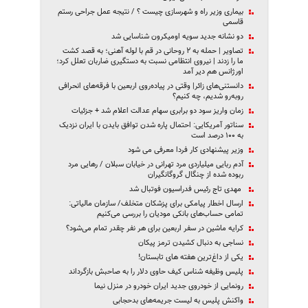
بیماری وزیر راه و شهرسازی چیست ؟ / نتیجه عمل جراحی رستم
قاسمی
دو نشانه جدید سویه اومیکرون شناسایی شد
تصاویر | حمله به ۲ روحانی در قم با لوله آهنی؛ به قصد کشت
ما را زدند | نیروی انتظامی نسبت به دستگیری ضاربان تعلل کرد؛
اورژانس هم دیر آمد
دانستنی‌های زائر| وقتی در پیاده‌روی اربعین با فرقه‌های انحرافی
روبه‌رو شدیم، چه کنیم؟
زمان واریز سود دو برابری سهام عدالت اعلام شد + جزئیات
سناتور آمریکایی: احتمال پاره شدن توافق بایدن با ایران نزدیک
به ۱۰۰ درصد است
وزیر پیشنهادی کار فردا معرفی می شود
آدم ربایی میلیاردی مرد تهرانی در خیابان سبلان / رهایی مرد
ربوده شده از چنگال گروگانگیران
مهدی تاج رئیس فدراسیون فوتبال شد
ارسال اخطار پیامکی برای پزشکان متخلف/ سازمان مالیاتی:
تمامی حساب‌های بانکی مودیان را بررسی می‌کنیم
کرایه ماشین در سفر اربعین برای هر نفر چقدر تمام می‌شود؟
نساجی به دنبال کشیدن ترمز پیکان
یکی از داغ‌ترین هفته های تابستان!
پلیس وظیفه شناس کیف حاوی دلار را به صاحبش بازگرداند
رونمایی از خودروی جدید ایران خودرو در منزل نیما
واکنش پلیس به لیست جریمه‌های ‌بدحجابی