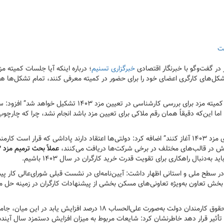
 در گفت‌وگو با خبرنگار اقتصادی
خبرگزاری تسنیم
؛ درباره اینکه آیا جلسات کمیته مز
 تشکل‌های کارگری اعضای خود را برای حضور در کمیته معرفی کنند، تمام تشکل‌ها ه
تاجیک با ابراز اینکه “پیش‌بینی من این است که از اواخر آذر ماه جلسات کمیته مزد برای بررسی کارشناسی در تعیین مزد ۱۴۰۳ تشکیل خواهد
 این‌که دقیقاً‌ همان رقم ملاکی برای تعیین مزد باشد انجام نشد، چرا که چارچوب
وی با بیان اینکه قرار شده است تشکل‌های کارگری بررسی‌های خود را برای مزد ۱۴۰۳ آغاز کنند” اضافه کرد: دولتی‌ها اعتقاد دارند پاداشی که قرار است کا
داش در قالب‌های مختلف در برخی شرکت‌ها دریافت می‌کنند،
عم
ه‌دنبال راهکاری برای تقویت قدرت خرید کارگران در سال ۱۴۰۳ باشیم.
ران در سطح ملی و استانی اظهار داشت: آیین‌نامه‌ای در نشست قبلی شورای‌عالی کار پی
دن بخش تعاون به‌ویژه تعاونی‌های مسکن بخشی از پیشنهادات کارگران در زمینه حل
وی درباره اینکه بر اساس ضوابط مالی بخشنامه بودجه ۱۴۰۳ کل کشور، حقوق کارمندان دولت به‌صورت علی‌الحساب ۱۸ درصد افزایش یابد در این م
أثیر قرار دهد خاطرنشان کرد: شایعات مربوط به میزان افزایش دستمزد سال آینده