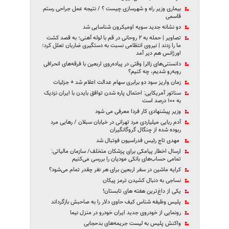
بیماری وزیر راه و شهرسازی چیست ؟ / نتیجه عمل جراحی رستم
قاسمی
دو نشانه جدید سویه اومیکرون شناسایی شد
تصاویر | حمله به ۲ روحانی در قم با لوله آهنی؛ به قصد کشت
ما را زدند | نیروی انتظامی نسبت به دستگیری ضاربان تعلل کرد؛
اورژانس هم دیر آمد
دانستنی‌های زائر| وقتی در پیاده‌روی اربعین با فرقه‌های انحرافی
روبه‌رو شدیم، چه کنیم؟
زمان واریز سود دو برابری سهام عدالت اعلام شد + جزئیات
سناتور آمریکایی: احتمال پاره شدن توافق بایدن با ایران نزدیک
به ۱۰۰ درصد است
وزیر پیشنهادی کار فردا معرفی می شود
آدم ربایی میلیاردی مرد تهرانی در خیابان سبلان / رهایی مرد
ربوده شده از چنگال گروگانگیران
مهدی تاج رئیس فدراسیون فوتبال شد
ارسال اخطار پیامکی برای پزشکان متخلف/ سازمان مالیاتی:
تمامی حساب‌های بانکی مودیان را بررسی می‌کنیم
کرایه ماشین در سفر اربعین برای هر نفر چقدر تمام می‌شود؟
نساجی به دنبال کشیدن ترمز پیکان
یکی از داغ‌ترین هفته های تابستان!
پلیس وظیفه شناس کیف حاوی دلار را به صاحبش بازگرداند
رونمایی از خودروی جدید ایران خودرو در منزل نیما
واکنش پلیس به لیست جریمه‌های ‌بدحجابی