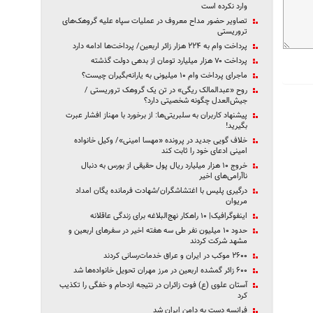
وارد نکرده است
تصاویر حضور مداح معروف در عملیات سپاه علیه گروهک‌های
تروریستی
پرداخت وام به ۲۲۴ هزار زائر اربعین/ پرداخت‌ها ادامه دارد
پرداخت ۷۰ هزار میلیارد تومان از بدهی دولت گذشته
ماجرای پرداخت وام ۱۰ میلیونی به یارانه‌بگیران چیست؟
روح «عبدالمالک ریگی» در تن یک گروهک تروریستی /
جیش‌العدل چگونه شخصیتی دارد؟
پیشنهاد کاربران به سلبریتی‌ها: از برخورد با مهناز افشار عبرت
بگیرید!
خلاف گویی جدید در پرونده «مهسا امینی»/ وکیل خانواده
امینی ادعای خود را ثابت کند
خروج ۱۰ هزار میلیارد ریال پول حقیقی‌‌ از بورس به دنبال
ناآرامی‌های اخیر‌
درگیری پلیس با اغتشاشگران/شهادت فرمانده یگان امداد
مریوان
اینفوگرافیک| ۱۰ راهکار نهج‌البلاغه برای زندگی عاقلانه
حدود ۱۰ میلیون نفر طی سه هفته اخیر در سفرهای اربعین و
مشهد شرکت کردند
۲۶۰۰ موکب در ایران و عراق خدمات‌رسانی کردند
۶۰۰ زائر گمشده اربعین در مرز مهران تحویل خانواده‌ها شد
آستان علوی (ع) فوت زائران در نتیجه ازدحام و خفگی را تکذیب
کرد
فرانسه دست به دامن ایران شد