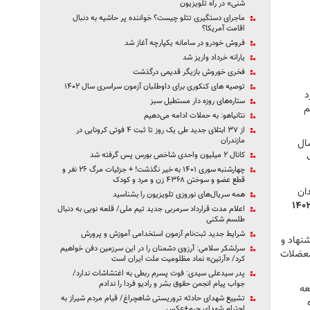
شنی» در راه تلویزیون
ماجرای دستگیری تتلو چیست؟ خواننده پر حاشیه به دنبال
اقامت آمریکا؟
فروش خودرو در سامانه یکپارچه آغاز شد
یارانه خرداد واریز شد
فخری خوروش بازیگر قدیمی درگذشت
توصیه های کنکوری برای داوطلبان آزمون سراسری سال ۱۴۰۲
د
ستاره‌های روزه دار مستطیل سبز
م
نتانیاهو: به حملات ادامه می‌دهیم
از ۳۷ ابتلای جدید طی یک روز تا ثبت ۴ فوتی کرونایی در
مازندران
 شد” افزود: سال
کانال ۲ میلیون واحدی شاخص بورس پس گرفته شد
چهارشنبه سوری ۱۴۰۱ به خیر نگذشت! + جزئیات مرگ ۲۶ نفر و
قطع عضو و سوختن ۴۳۶۸ زن و مرد و کودک
رمندان
همه سریال‌های نوروزی تلویزیون را بشناسید
لاً بحث ترمیم مزد ۱۴۰۲
اعلام مدت قرارداد سرمربی جدید تیم ملی/ قلعه نویی به دنبال
طلسم شکنی
شرایط جدید ثبت‌نام آزمون استخدامی آموزش و پرورش
شنهاد و
سرلشکر سلامی: آرزوی دشمنان را در این سرزمین دفن خواهیم
 معضلات
کرد/ «آرتین» نماد مظلومیت ملت ایران است
پدر سیدعلی سیدی: فوت پسرم ربطی به اغتشاشات ندارد/
جواب پیام‌ انجمن حقوق بشر و رادیو فردا را ندادم
یان، جامعه
تشییع شهدای حادثه تروریستی شاهچراغ/ قیام مردم شیراز به
احترام شهدای حرم+عکس