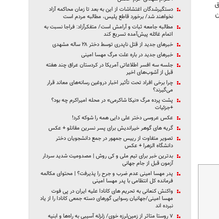
ق
دستگیرشدگان اغتشاشات از این به بعد تا زمان محاکمه آزاد
این
نخواهند شد/ برخورد قاطع پلیس، مطالبه مردم است
مطالبه جامعه ثبات و آرامش است/ متفکرآزاد: فراجا نسبت به
اتمام غائله پیش‌آمده تسریع کند
خبرهای جدید از قتل ناپدری توسط دختر ۲۸ ساله مشهدی
خبرهای جدید در باره علت مرگ مهسا امینی
جلسه سه افسر اطلاعاتی آمریکا در کردستان عراق چند هفته
قبل از آشوب‌های اخیر
چرا برخی افراد تحت تأثیر اخبار دروغین رسانه‌های معاند قرار
می‌گیرند؟
پشت پرده مرگ «نیکا شاکرمی» در محله امیراکرم چه بود؟
+جزئیات
عکس عروسی دختر علی دایی همه را شوکه کرد!
گریه های گوهر خیراندیش برای پسر نسرین مقانلو + عکس
تصویر متفاوت از رییس جمهور در جمع دانشجویان دختر
دانشگاه الزهرا + عکس
بدترین خبر برای تیم ملی و کی روش | مصدومیت شدید سردار
آزمون قبل از جام جهانی
پدر مهسا امینی عدم ضرب و جرح را پذیرفت؟ | محتوای مکالمه
فرمانده کل انتظامی با پدر مهسا امینی
واکنش کنعانی به تحریم های کانادا علیه ایران در پی فوت
مهسا امینی/جهانیان رسوایی گورهای دسته‌ جمعی کانادا را از یاد
نبرده‌ اند
۷ روستا متاثر از زمین‌لرزه خوی/ زلزله آسیبی به راه‌ها و ابنیه