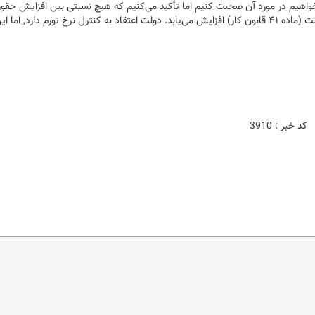
 بخواهیم در مورد آن صحبت کنیم اما تأکید می‌کنیم که هیچ نسبتی بین افزایش حقو
کارمندان و کارگران نیست. دستمزد کارگران مطابق نرخ تورم و سبد معیشت (ماده ۴۱ قانون کار) افزایش می‌یابد. دولت اعتقاد به کنترل نرخ تورم دارد,‌ اما 
کد خبر : 3910