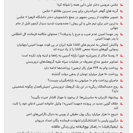
عکس عروسی دختر علی دایی همه را شوکه کرد!
گریه های گوهر خیراندیش برای پسر نسرین مقانلو + عکس
تصویر متفاوت از رییس جمهور در جمع دانشجویان دختر دانشگاه الزهرا + عکس
بدترین خبر برای تیم ملی و کی روش | مصدومیت شدید سردار آزمون قبل از جام
جهانی
پدر مهسا امینی عدم ضرب و جرح را پذیرفت؟ | محتوای مکالمه فرمانده کل انتظامی
با پدر مهسا امینی
واکنش کنعانی به تحریم های کانادا علیه ایران در پی فوت مهسا امینی/جهانیان
رسوایی گورهای دسته‌ جمعی کانادا را از یاد نبرده‌ اند
۷ روستا متاثر از زمین‌لرزه خوی/ زلزله آسیبی به راه‌ها و ابنیه وارد نکرده است
تصاویر حضور مداح معروف در عملیات سپاه علیه گروهک‌های تروریستی
پرداخت وام به ۲۲۴ هزار زائر اربعین/ پرداخت‌ها ادامه دارد
پرداخت ۷۰ هزار میلیارد تومان از بدهی دولت گذشته
ماجرای پرداخت وام ۱۰ میلیونی به یارانه‌بگیران چیست؟
روح «عبدالمالک ریگی» در تن یک گروهک تروریستی /جیش‌العدل چگونه شخصیتی
دارد؟
پیشنهاد کاربران به سلبریتی‌ها: از برخورد با مهناز افشار عبرت بگیرید!
خلاف گویی جدید در پرونده «مهسا امینی»/ وکیل خانواده امینی ادعای خود را ثابت
کند
خروج ۱۰ هزار میلیارد ریال پول حقیقی‌‌ از بورس به دنبال ناآرامی‌های اخیر‌
درگیری پلیس با اغتشاشگران/شهادت فرمانده یگان امداد مریوان
اینفوگرافیک| ۱۰ راهکار نهج‌البلاغه برای زندگی عاقلانه