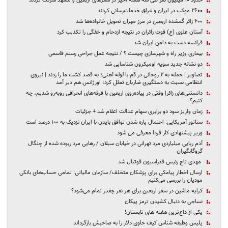
حدود ۱۰ میلیون نفر طی سه هفته اخیر در سفرهای اربعین و مشهد شرکت کردند
۲۶۰۰ موکب در ایران و عراق خدمات‌رسانی کردند
۶۰۰ زائر گمشده اربعین در مرز مهران تحویل خانواده‌ها شد
آستان علوی (ع) فوت زائران در نتیجه ازدحام و خفگی را تکذیب کرد
فرانسه دست به دامن ایران شد
بیماری وزیر راه و شهرسازی چیست ؟ / نتیجه عمل جراحی رستم قاسمی
دو نشانه جدید سویه اومیکرون شناسایی شد
تصاویر | حمله به ۲ روحانی در قم با لوله آهنی؛ به قصد کشت ما را زدند | نیروی
انتظامی نسبت به دستگیری ضاربان تعلل کرد؛ اورژانس هم دیر آمد
دانستنی‌های زائر| وقتی در پیاده‌روی اربعین با فرقه‌های انحرافی روبه‌رو شدیم، چه
کنیم؟
زمان واریز سود دو برابری سهام عدالت اعلام شد + جزئیات
سناتور آمریکایی: احتمال پاره شدن توافق بایدن با ایران نزدیک به ۱۰۰ درصد است
وزیر پیشنهادی کار فردا معرفی می شود
آدم ربایی میلیاردی مرد تهرانی در خیابان سبلان / رهایی مرد ربوده شده از چنگال
گروگانگیران
مهدی تاج رئیس فدراسیون فوتبال شد
ارسال اخطار پیامکی برای پزشکان متخلف/ سازمان مالیاتی: تمامی حساب‌های بانکی
مودیان را بررسی می‌کنیم
کرایه ماشین در سفر اربعین برای هر نفر چقدر تمام می‌شود؟
نساجی به دنبال کشیدن ترمز پیکان
یکی از داغ‌ترین هفته های تابستان!
پلیس وظیفه شناس کیف حاوی دلار را به صاحبش بازگرداند