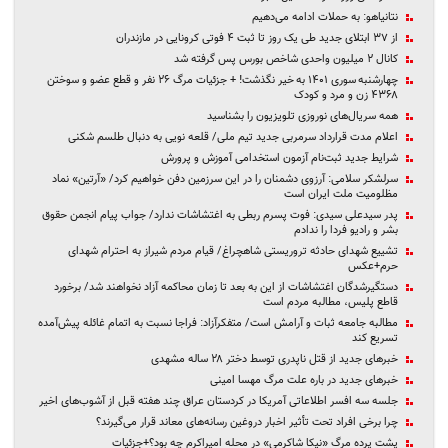
نتانیاهو: به حملات ادامه می‌دهیم
از ۳۷ ابتلای جدید طی یک روز تا ثبت ۴ فوتی کرونایی در مازندران
کانال ۲ میلیون واحدی شاخص بورس پس گرفته شد
چهارشنبه سوری ۱۴۰۱ به خیر نگذشت! + جزئیات مرگ ۲۶ نفر و قطع عضو و سوختن
۴۳۶۸ زن و مرد و کودک
همه سریال‌های نوروزی تلویزیون را بشناسید
اعلام مدت قرارداد سرمربی جدید تیم ملی/ قلعه نویی به دنبال طلسم شکنی
شرایط جدید ثبت‌نام آزمون استخدامی آموزش و پرورش
سرلشکر سلامی: آرزوی دشمنان را در این سرزمین دفن خواهیم کرد/ «آرتین» نماد
مظلومیت ملت ایران است
پدر سیدعلی سیدی: فوت پسرم ربطی به اغتشاشات ندارد/ جواب پیام‌ انجمن حقوق
بشر و رادیو فردا را ندادم
تشییع شهدای حادثه تروریستی شاهچراغ/ قیام مردم شیراز به احترام شهدای
حرم+عکس
دستگیرشدگان اغتشاشات از این به بعد تا زمان محاکمه آزاد نخواهند شد/ برخورد
قاطع پلیس، مطالبه مردم است
مطالبه جامعه ثبات و آرامش است/ متفکرآزاد: فراجا نسبت به اتمام غائله پیش‌آمده
تسریع کند
خبرهای جدید از قتل ناپدری توسط دختر ۲۸ ساله مشهدی
خبرهای جدید در باره علت مرگ مهسا امینی
جلسه سه افسر اطلاعاتی آمریکا در کردستان عراق چند هفته قبل از آشوب‌های اخیر
چرا برخی افراد تحت تأثیر اخبار دروغین رسانه‌های معاند قرار می‌گیرند؟
پشت پرده مرگ «نیکا شاکرمی» در محله امیراکرم چه بود؟+جزئیات