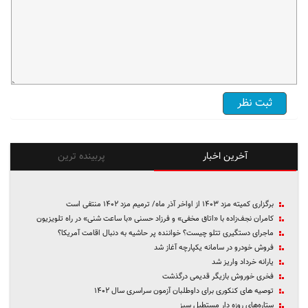
آخرین اخبار
پربینده ترین
برگزاری کمیته مزد ۱۴۰۳ از اواخر آذر ماه/ ترمیم مزد ۱۴۰۲ منتفی است
کامران نجف‌زاده با «اتاق مخفی» و فرزاد حسنی «با ساعت شنی» در راه تلویزیون
ماجرای دستگیری تتلو چیست؟ خواننده پر حاشیه به دنبال اقامت آمریکا؟
فروش خودرو در سامانه یکپارچه آغاز شد
یارانه خرداد واریز شد
فخری خوروش بازیگر قدیمی درگذشت
توصیه های کنکوری برای داوطلبان آزمون سراسری سال ۱۴۰۲
ستاره‌های روزه دار مستطیل سبز